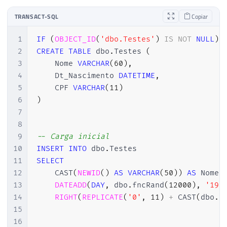
TRANSACT-SQL
Copiar
1
IF
(
OBJECT_ID
(
'dbo.Testes'
)
IS
NOT
NULL
)
2
CREATE
TABLE
 dbo
.
Testes 
(
3
    Nome 
VARCHAR
(
60
)
,
4
    Dt_Nascimento 
DATETIME
,
5
    CPF 
VARCHAR
(
11
)
6
)
7
8
9
-- Carga inicial
10
INSERT
INTO
 dbo
.
11
SELECT
12
    CAST
(
NEWID
(
)
AS
VARCHAR
(
50
)
)
AS
 Nome
,
13
DATEADD
(
DAY
,
 dbo
.
fncRand
(
12000
)
,
'198
14
RIGHT
(
REPLICATE
(
'0'
,
11
)
+
 CAST
(
dbo
.
f
15
16