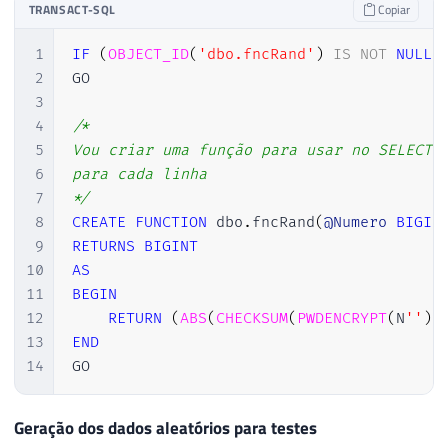
TRANSACT-SQL
Copiar
1
IF
(
OBJECT_ID
(
'dbo.fncRand'
)
IS
NOT
NULL
)
2
GO

3
4
/*

5
Vou criar uma função para usar no SELECT e
6
para cada linha

7
*/
8
CREATE
FUNCTION
 dbo
.
fncRand
(
@Numero
BIGIN
9
RETURNS
BIGINT
10
AS
11
BEGIN
12
RETURN
(
ABS
(
CHECKSUM
(
PWDENCRYPT
(
N
''
)
)
13
END
14
GO
Geração dos dados aleatórios para testes