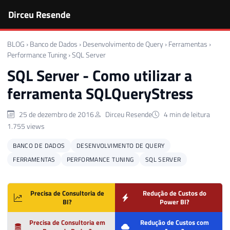
Dirceu Resende
BLOG
›
Banco de Dados
›
Desenvolvimento de Query
›
Ferramentas
›
Performance Tuning
›
SQL Server
SQL Server - Como utilizar a
ferramenta SQLQueryStress
25 de dezembro de 2016
Dirceu Resende
4 min de leitura
1.755 views
BANCO DE DADOS
DESENVOLVIMENTO DE QUERY
FERRAMENTAS
PERFORMANCE TUNING
SQL SERVER
Precisa de Consultoria de
Redução de Custos do
BI?
Power BI?
Precisa de Consultoria em
Redução de Custos com