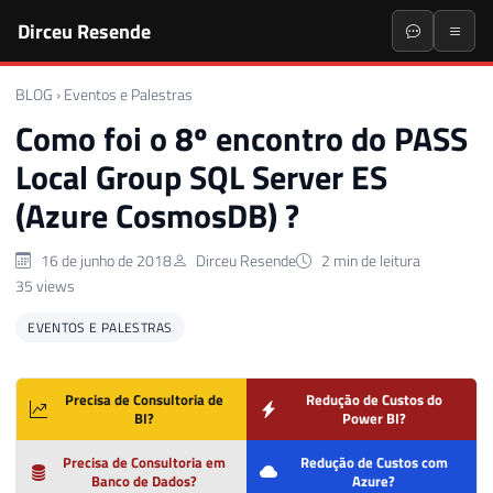
Dirceu Resende
BLOG
›
Eventos e Palestras
Como foi o 8º encontro do PASS
Local Group SQL Server ES
(Azure CosmosDB) ?
16 de junho de 2018
Dirceu Resende
2 min de leitura
35 views
EVENTOS E PALESTRAS
Precisa de Consultoria de
Redução de Custos do
BI?
Power BI?
Precisa de Consultoria em
Redução de Custos com
Banco de Dados?
Azure?