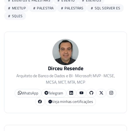
EVENTOS E PALESTRAS
EVENTO
EVENTOS
MEETUP
PALESTRA
PALESTRAS
SQL SERVER ES
SQLES
Dirceu Resende
Arquiteto de Banco de Dados e BI · Microsoft MVP · MCSE,
MCSA, MCT, MTA, MCP
WhatsApp
Telegram
Veja minhas certificações