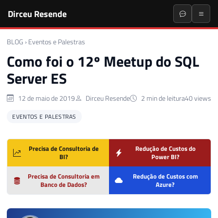
Dirceu Resende
BLOG
›
Eventos e Palestras
Como foi o 12º Meetup do SQL
Server ES
12 de maio de 2019
Dirceu Resende
2 min de leitura
40 views
EVENTOS E PALESTRAS
Precisa de Consultoria de
Redução de Custos do
BI?
Power BI?
Precisa de Consultoria em
Redução de Custos com
Banco de Dados?
Azure?