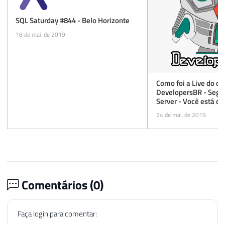
SQL Saturday #844 - Belo Horizonte
18 de mai. de 2019
Como foi a Live do ca
DevelopersBR - Segu
Server - Você está d
embaixo do tapete?
24 de mai. de 2019
Comentários (
0
)
Faça login para comentar: