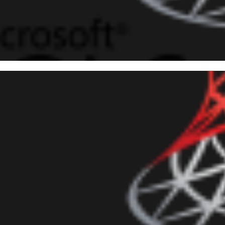
 10
 Server - Dicas de Performanc
erença entre Seek Predicate e 
evereiro de 2019
1 min de leitura