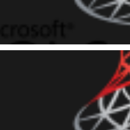
 10
endendo o funcionamento dos 
outubro de 2015
18 min de leitura