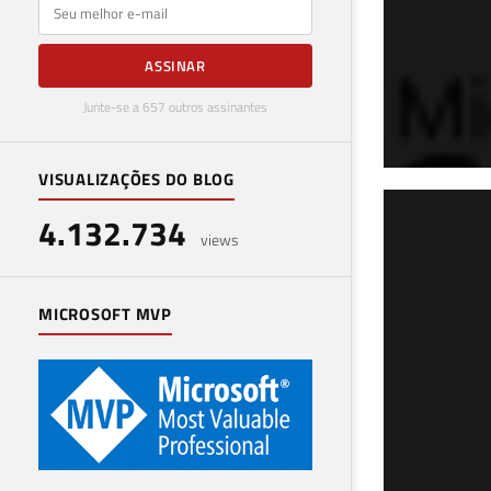
E-mail
ASSINAR
Junte-se a 657 outros assinantes
VISUALIZAÇÕES DO BLOG
Parte 2 de
4.132.734
Ent
views
11 de 
MICROSOFT MVP