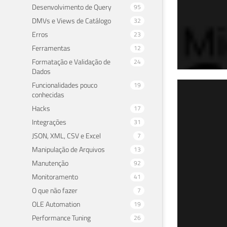
Desenvolvimento de Query
95
DMVs e Views de Catálogo
32
Erros
23
Ferramentas
12
Formatação e Validação de
24
Dados
Funcionalidades pouco
19
Parte 4 de
conhecidas
SQL
Hacks
17
imp
Integrações
31
JSON, XML, CSV e Excel
7
03 de f
Manipulação de Arquivos
13
Manutenção
92
Monitoramento
41
O que não fazer
7
OLE Automation
19
Performance Tuning
26