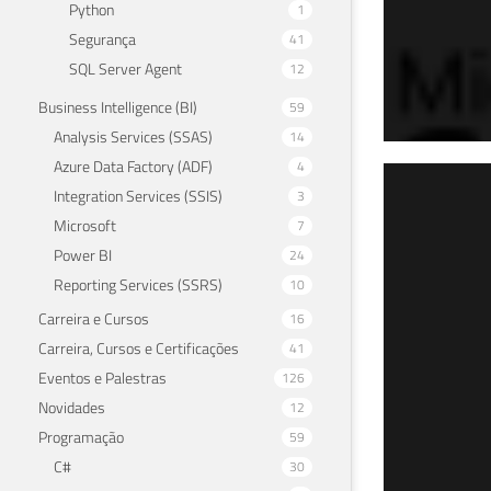
Python
1
Segurança
41
SQL Server Agent
12
Business Intelligence (BI)
59
Analysis Services (SSAS)
14
Azure Data Factory (ADF)
4
Parte 5 de
Integration Services (SSIS)
3
SQL
Microsoft
7
Fun
Power BI
24
Reporting Services (SSRS)
10
24 de 
Carreira e Cursos
16
Carreira, Cursos e Certificações
41
Eventos e Palestras
126
Novidades
12
Programação
59
C#
30