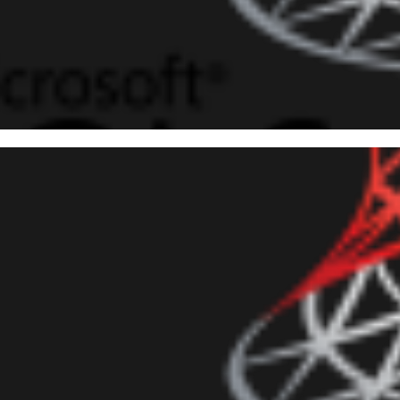
 10
 Server - Como identificar um
sada" no seu banco de dados
julho de 2018
26 min de leitura