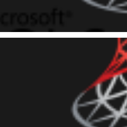
 10
 Server - Utilizando colunas c
putadas) para Performance T
evereiro de 2019
8 min de leitura