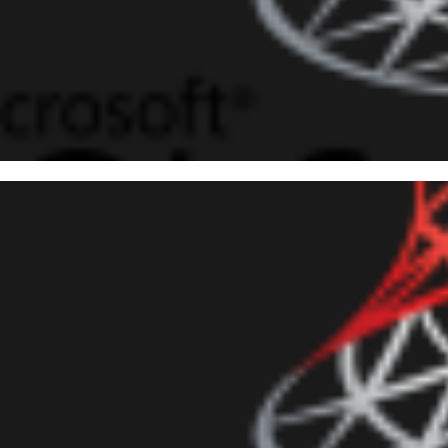
 10
 Server - Introdução ao estu
setembro de 2017
16 min de leitura