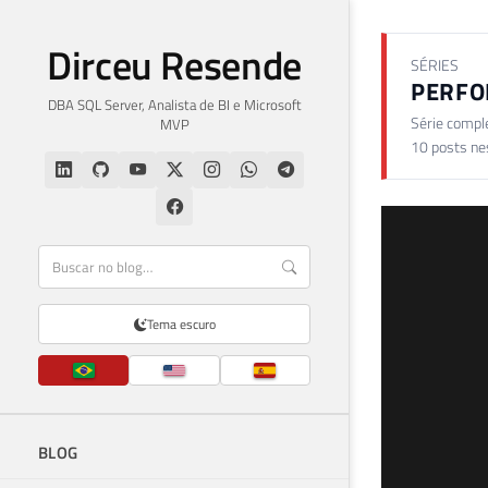
Dirceu Resende
SÉRIES
PERFO
DBA SQL Server, Analista de BI e Microsoft
Série compl
MVP
10 posts ne
Tema escuro
BLOG