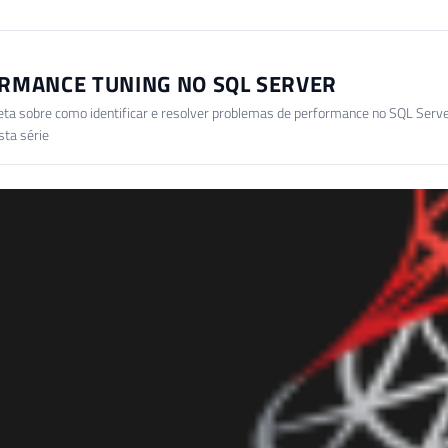
RMANCE TUNING NO SQL SERVER
eta sobre como identificar e resolver problemas de performance no SQL Serve
sta série