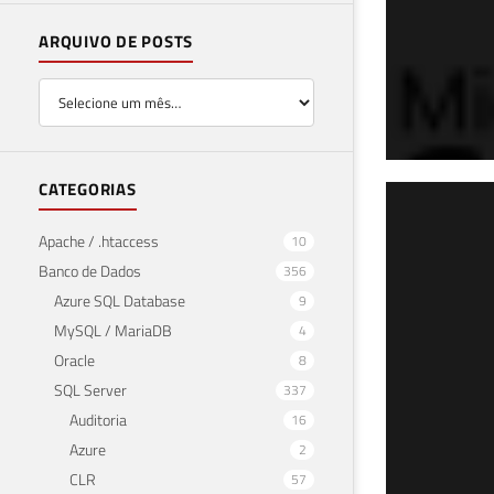
ARQUIVO DE POSTS
CATEGORIAS
Parte 3 de
SQL
Apache / .htaccess
10
Banco de Dados
356
"pe
Azure SQL Database
9
08 de 
MySQL / MariaDB
4
Oracle
8
SQL Server
337
Auditoria
16
Azure
2
CLR
57