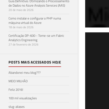
Guia Definitivo: Otimizando o Processamento
de Dados no Azure Analysis Services (AAS)
20 de maio de 2026
Como instalar e configurar o PHP numa
máquina virtual do Azure
18 de maio de 2026
Certificação DP-600 - Torne-se um Fabric
Parte 7 de
Analytics Engineering
SQL
27 de fevereiro de 2026
com
POSTS MAIS ACESSADOS HOJE
13 de f
Abandonei meu blog???
MEIO MILHÃO
Feliz 2016!
100 mil visualizações
slug-aliases