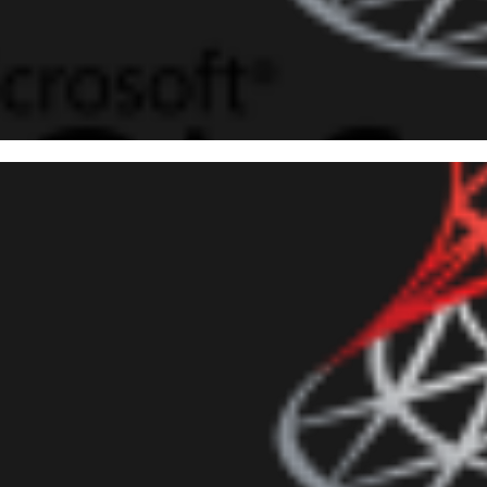
 10
 Server - Comparação de perf
ction e CLR Scalar Function
março de 2017
14 min de leitura