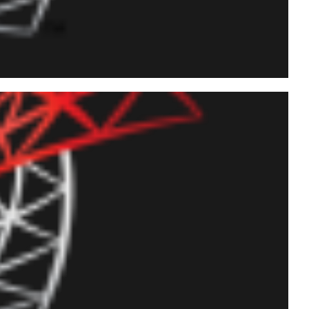
alculadas (ou colunas
uning