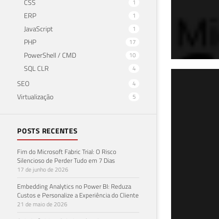
CSS
1
ERP
1
JavaScript
1
PHP
17
PowerShell / CMD
10
SQL CLR
4
Parte 6 de
SEO
4
SQL
Virtualização
5
dif
POSTS RECENTES
08 de f
Fim do Microsoft Fabric Trial: O Risco
Silencioso de Perder Tudo em 7 Dias
17 de junho de 2026
Embedding Analytics no Power BI: Reduza
Custos e Personalize a Experiência do Cliente
21 de maio de 2026