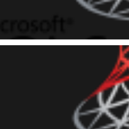
 10
 Server - Dicas de Performan
lícita? NUNCA MAIS!
evereiro de 2019
13 min de leitura