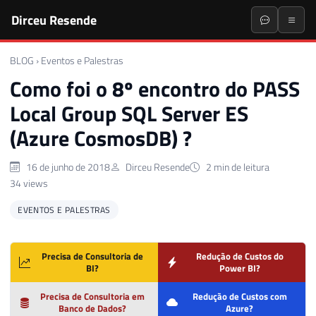
Dirceu Resende
BLOG
›
Eventos e Palestras
Como foi o 8º encontro do PASS
Local Group SQL Server ES
(Azure CosmosDB) ?
16 de junho de 2018
Dirceu Resende
2 min de leitura
34 views
EVENTOS E PALESTRAS
Precisa de Consultoria de
Redução de Custos do
BI?
Power BI?
Precisa de Consultoria em
Redução de Custos com
Banco de Dados?
Azure?