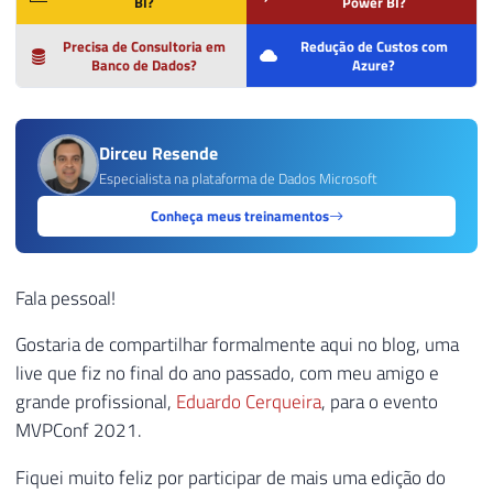
BI?
Power BI?
Precisa de Consultoria em
Redução de Custos com
Banco de Dados?
Azure?
Dirceu Resende
Especialista na plataforma de Dados Microsoft
Conheça meus treinamentos
Fala pessoal!
Gostaria de compartilhar formalmente aqui no blog, uma
live que fiz no final do ano passado, com meu amigo e
grande profissional,
Eduardo Cerqueira
, para o evento
MVPConf 2021.
Fiquei muito feliz por participar de mais uma edição do