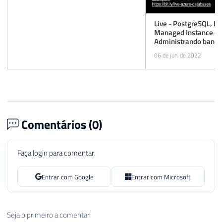
Live - PostgreSQL, 
Managed Instance e
Administrando banco
Azure SQL Database
06 de jun. de 2022
Comentários (
0
)
Faça login para comentar:
Entrar com Google
Entrar com Microsoft
Seja o primeiro a comentar.