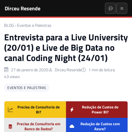
Dirceu Resende
BLOG
›
Eventos e Palestras
Entrevista para a Live University
(20/01) e Live de Big Data no
canal Coding Night (24/01)
27 de janeiro de 2020
Dirceu Resende
1 min de leitura
43 views
EVENTOS E PALESTRAS
Precisa de Consultoria de
Redução de Custos do
BI?
Power BI?
Precisa de Consultoria em
Redução de Custos com
Banco de Dados?
Azure?