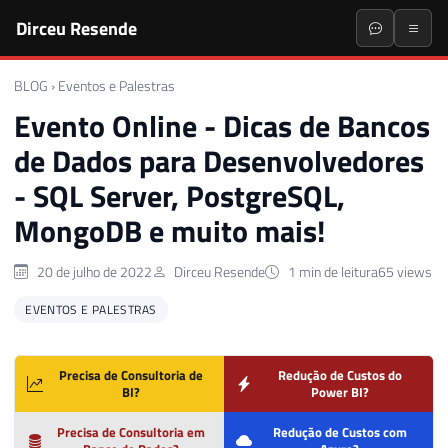
Dirceu Resende
BLOG
›
Eventos e Palestras
Evento Online - Dicas de Bancos
de Dados para Desenvolvedores
- SQL Server, PostgreSQL,
MongoDB e muito mais!
20 de julho de 2022
Dirceu Resende
1 min de leitura
65 views
EVENTOS E PALESTRAS
Precisa de Consultoria de
Redução de Custos do
BI?
Power BI?
Precisa de Consultoria em
Redução de Custos com