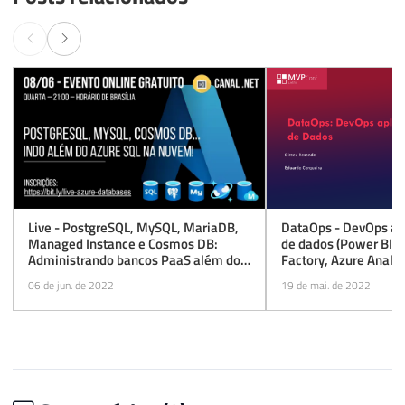
Live - PostgreSQL, MySQL, MariaDB,
DataOps - DevOps apl
Managed Instance e Cosmos DB:
de dados (Power BI, 
Administrando bancos PaaS além do
Factory, Azure Analys
Azure SQL Database
Objetos de bancos de
06 de jun. de 2022
19 de mai. de 2022