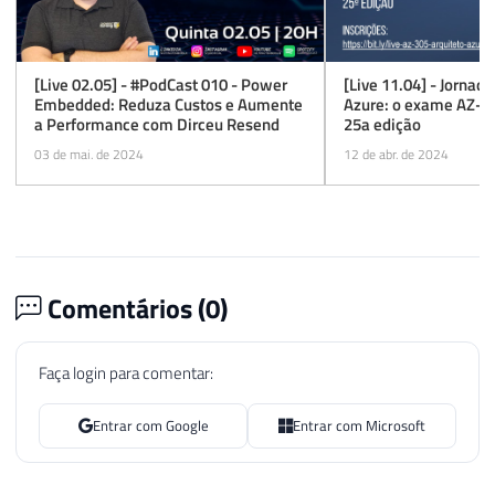
[Live 02.05] - #PodCast 010 - Power
[Live 11.04] - Jornad
Embedded: Reduza Custos e Aumente
Azure: o exame AZ-30
a Performance com Dirceu Resend
25a edição
03 de mai. de 2024
12 de abr. de 2024
Comentários (
0
)
Faça login para comentar:
Entrar com Google
Entrar com Microsoft