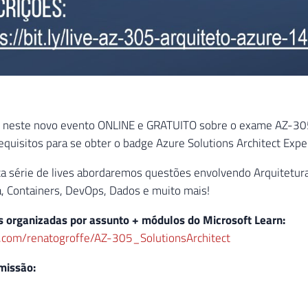
 neste novo evento ONLINE e GRATUITO sobre o exame AZ-305 –
quisitos para se obter o badge Azure Solutions Architect Expe
ta série de lives abordaremos questões envolvendo Arquitetu
a, Containers, DevOps, Dados e muito mais!
es organizadas por assunto + módulos do Microsoft Learn:
ub.com/renatogroffe/AZ-305_SolutionsArchitect
missão: