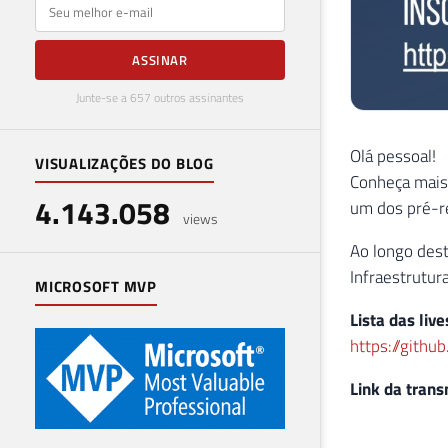
E-mail
ASSINAR
Junte-se a 657 outros assinantes
Olá pessoal!
VISUALIZAÇÕES DO BLOG
Conheça mais
4.143.058
um dos pré-re
views
Ao longo des
Infraestrutur
MICROSOFT MVP
Lista das liv
https://gith
Link da trans