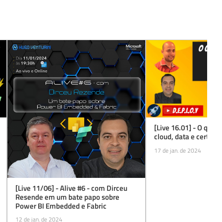
[Live 16.01] - O que 
cloud, data e certific
17 de jan. de 2024
[Live 11/06] - Alive #6 - com Dirceu
Resende em um bate papo sobre
Power BI Embedded e Fabric
12 de jan. de 2024