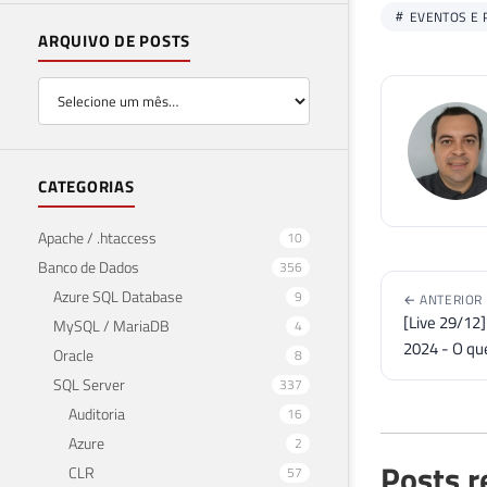
EVENTOS E 
ARQUIVO DE POSTS
CATEGORIAS
Apache / .htaccess
10
Banco de Dados
356
Azure SQL Database
9
← ANTERIOR
[Live 29/12
MySQL / MariaDB
4
2024 - O qu
Oracle
8
SQL Server
337
Auditoria
16
Azure
2
Posts r
CLR
57