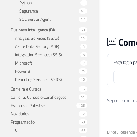
Python
1
Segurança
41
SQL Server Agent
12
Business Intelligence (BI)
59
Analysis Services (SSAS)
14
Come
Azure Data Factory (ADF)
4
Integration Services (SSIS)
3
Faça login p
Microsoft
7
Power BI
24
Reporting Services (SSRS)
10
Carreira e Cursos
16
Carreira, Cursos e Certificações
41
Seja o primeiro
Eventos e Palestras
126
Novidades
12
Programação
59
C#
30
Dirceu Resende ©