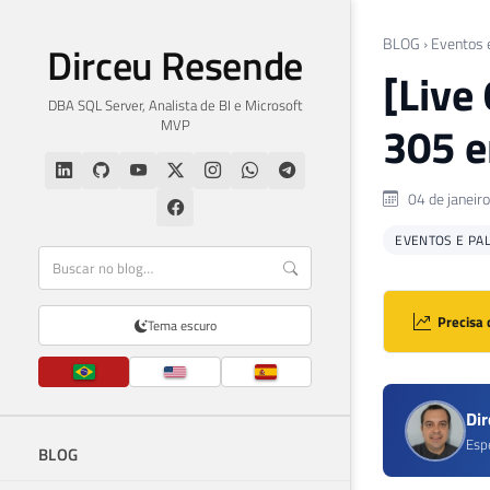
BLOG
›
Eventos 
Dirceu Resende
[Live
DBA SQL Server, Analista de BI e Microsoft
MVP
305 e
04 de janeir
EVENTOS E PA
Precisa 
Tema escuro
Di
Esp
BLOG