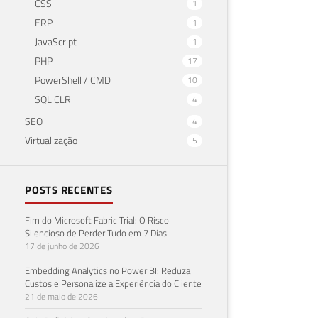
CSS
1
ERP
1
JavaScript
1
PHP
17
PowerShell / CMD
10
SQL CLR
4
SEO
4
Virtualização
5
POSTS RECENTES
Fim do Microsoft Fabric Trial: O Risco
Silencioso de Perder Tudo em 7 Dias
17 de junho de 2026
Embedding Analytics no Power BI: Reduza
Custos e Personalize a Experiência do Cliente
21 de maio de 2026