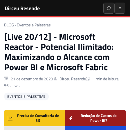
Dirceu Resende
BLOG
›
Eventos e Palestras
[Live 20/12] - Microsoft
Reactor - Potencial Ilimitado:
Maximizando o Alcance com
Power BI e Microsoft Fabric
21 de dezembro de 2023
Dirceu Resende
1 min de leitura
56 views
EVENTOS E PALESTRAS
Precisa de Consultoria de
Redução de Custos do
BI?
Power BI?