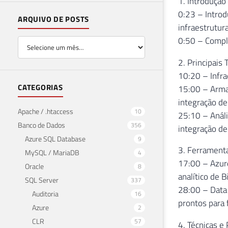
1. Introduçã
0:23 – Introd
ARQUIVO DE POSTS
infraestrutur
0:50 – Compl
2. Principais
10:20 – Infra
CATEGORIAS
15:00 – Arma
integração de
Apache / .htaccess
10
25:10 – Análi
Banco de Dados
356
integração de
Azure SQL Database
9
3. Ferrament
MySQL / MariaDB
4
17:00 – Azure
Oracle
8
analítico de B
SQL Server
337
28:00 – Data 
Auditoria
16
prontos para 
Azure
2
CLR
57
4. Técnicas e