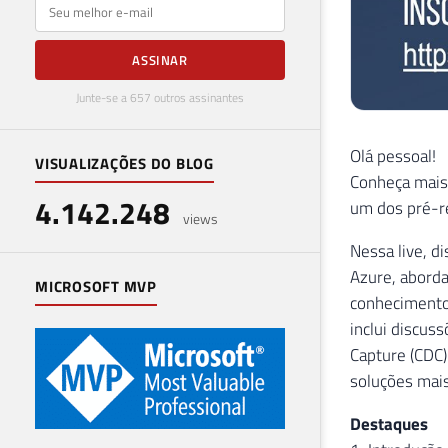
E-mail
ASSINAR
Junte-se a 657 outros assinantes
Olá pessoal!
VISUALIZAÇÕES DO BLOG
Conheça mais
4.142.248
um dos pré-re
views
Nessa live, d
Azure, aborda
MICROSOFT MVP
conhecimento
inclui discus
Capture (CDC)
soluções mais
Destaques