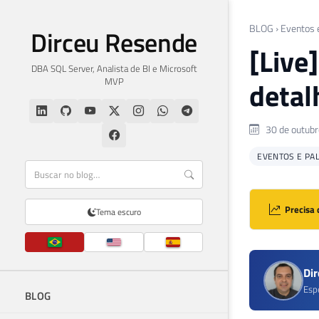
BLOG
›
Eventos 
Dirceu Resende
[Live
DBA SQL Server, Analista de BI e Microsoft
MVP
detal
30 de outubr
EVENTOS E PA
Precisa 
Tema escuro
Di
Esp
BLOG