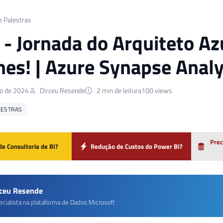
e Palestras
] - Jornada do Arquiteto 
hes! | Azure Synapse Analy
o de 2024
Dirceu Resende
2 min de leitura
100 views
LESTRAS
Prec
de Consultoria de BI?
Redução de Custos do Power BI?
rceu Resende
ecialista na plataforma de Dados Microsoft