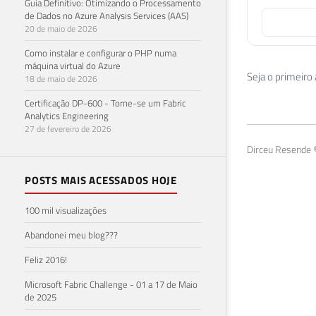
Guia Definitivo: Otimizando o Processamento
de Dados no Azure Analysis Services (AAS)
20 de maio de 2026
Como instalar e configurar o PHP numa
máquina virtual do Azure
Seja o primeiro
18 de maio de 2026
Certificação DP-600 - Torne-se um Fabric
Analytics Engineering
27 de fevereiro de 2026
Dirceu Resende ©
POSTS MAIS ACESSADOS HOJE
100 mil visualizações
Abandonei meu blog???
Feliz 2016!
Microsoft Fabric Challenge - 01 a 17 de Maio
de 2025