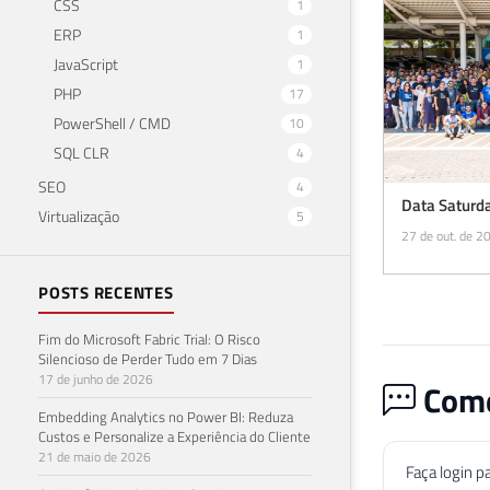
CSS
1
ERP
1
JavaScript
1
PHP
17
PowerShell / CMD
10
SQL CLR
4
SEO
4
Data Saturda
Virtualização
5
27 de out. de 2
POSTS RECENTES
Fim do Microsoft Fabric Trial: O Risco
Silencioso de Perder Tudo em 7 Dias
17 de junho de 2026
Come
Embedding Analytics no Power BI: Reduza
Custos e Personalize a Experiência do Cliente
21 de maio de 2026
Faça login p