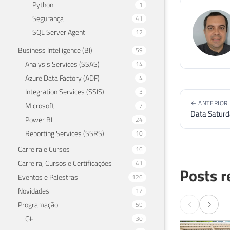
Python
1
Segurança
41
SQL Server Agent
12
Business Intelligence (BI)
59
Analysis Services (SSAS)
14
Azure Data Factory (ADF)
4
Integration Services (SSIS)
3
← ANTERIOR
Microsoft
7
Data Saturd
Power BI
24
Reporting Services (SSRS)
10
Carreira e Cursos
16
Carreira, Cursos e Certificações
41
Posts r
Eventos e Palestras
126
Novidades
12
Programação
59
C#
30