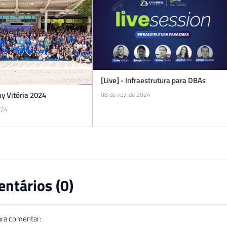
[Live] - Infraestrutura para DBAs
y Vitória 2024
08 de nov. de 2024
024
ntários (
0
)
ara comentar: