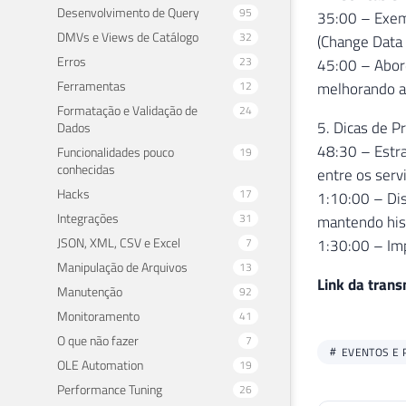
Desenvolvimento de Query
95
35:00 – Exemp
DMVs e Views de Catálogo
32
(Change Data 
Erros
23
45:00 – Abord
Ferramentas
12
melhorando a
Formatação e Validação de
24
5. Dicas de 
Dados
48:30 – Estra
Funcionalidades pouco
19
conhecidas
entre os serv
Hacks
17
1:10:00 – Dis
Integrações
31
mantendo hist
JSON, XML, CSV e Excel
7
1:30:00 – Imp
Manipulação de Arquivos
13
Link da tran
Manutenção
92
Monitoramento
41
O que não fazer
7
EVENTOS E 
OLE Automation
19
Performance Tuning
26