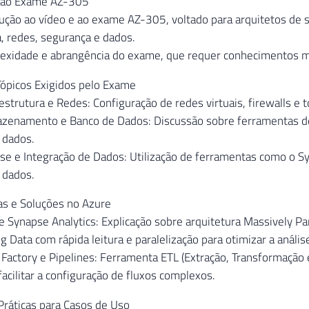
o ao Exame AZ-305
ução ao vídeo e ao exame AZ-305, voltado para arquitetos de
a, redes, segurança e dados.
exidade e abrangência do exame, que requer conhecimentos mul
 Tópicos Exigidos pelo Exame
estrutura e Redes: Configuração de redes virtuais, firewalls 
zenamento e Banco de Dados: Discussão sobre ferramentas de
 dados.
se e Integração de Dados: Utilização de ferramentas como o S
 dados.
as e Soluções no Azure
 Synapse Analytics: Explicação sobre arquitetura Massively P
ig Data com rápida leitura e paralelização para otimizar a análi
Factory e Pipelines: Ferramenta ETL (Extração, Transformação 
facilitar a configuração de fluxos complexos.
 Práticas para Casos de Uso