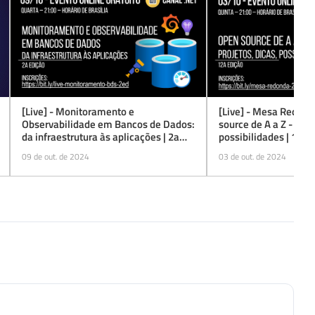
[Live] - Monitoramento e
[Live] - Mesa Redon
Observabilidade em Bancos de Dados:
source de A a Z - proj
da infraestrutura às aplicações | 2a
possibilidades | 12a 
edição
09 de out. de 2024
03 de out. de 2024