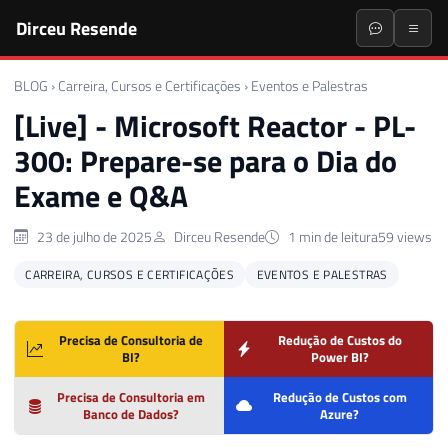
Dirceu Resende
BLOG
›
Carreira, Cursos e Certificações
›
Eventos e Palestras
[Live] - Microsoft Reactor - PL-
300: Prepare-se para o Dia do
Exame e Q&A
23 de julho de 2025
Dirceu Resende
1 min de leitura
59 views
CARREIRA, CURSOS E CERTIFICAÇÕES
EVENTOS E PALESTRAS
Precisa de Consultoria de
Redução de Custos do
BI?
Power BI?
Precisa de Consultoria em
Redução de Custos com
Banco de Dados?
Azure?