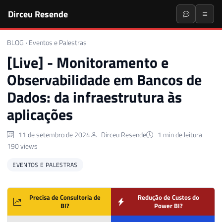
Dirceu Resende
BLOG
›
Eventos e Palestras
[Live] - Monitoramento e
Observabilidade em Bancos de
Dados: da infraestrutura às
aplicações
11 de setembro de 2024
Dirceu Resende
1 min de leitura
190 views
EVENTOS E PALESTRAS
Precisa de Consultoria de
Redução de Custos do
BI?
Power BI?