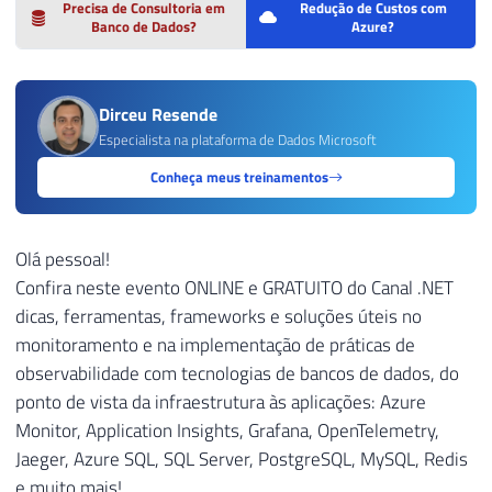
Precisa de Consultoria em
Redução de Custos com
Banco de Dados?
Azure?
Dirceu Resende
Especialista na plataforma de Dados Microsoft
Conheça meus treinamentos
Olá pessoal!
Confira neste evento ONLINE e GRATUITO do Canal .NET
dicas, ferramentas, frameworks e soluções úteis no
monitoramento e na implementação de práticas de
observabilidade com tecnologias de bancos de dados, do
ponto de vista da infraestrutura às aplicações: Azure
Monitor, Application Insights, Grafana, OpenTelemetry,
Jaeger, Azure SQL, SQL Server, PostgreSQL, MySQL, Redis
e muito mais!