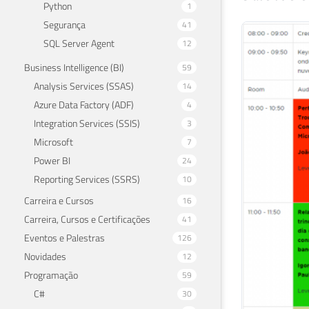
Python
1
Segurança
41
SQL Server Agent
12
Business Intelligence (BI)
59
Analysis Services (SSAS)
14
Azure Data Factory (ADF)
4
Integration Services (SSIS)
3
Microsoft
7
Power BI
24
Reporting Services (SSRS)
10
Carreira e Cursos
16
Carreira, Cursos e Certificações
41
Eventos e Palestras
126
Novidades
12
Programação
59
C#
30