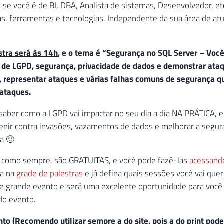
se você é de BI, DBA, Analista de sistemas, Desenvolvedor, etc
s, ferramentas e tecnologias. Independente da sua área de at
stra será às 14h
, e o tema é “Segurança no SQL Server – Você
e de LGPD, segurança, privacidade de dados e demonstrar ataq
os, representar ataques e várias falhas comuns de segurança
 ataques.
saber como a LGPD vai impactar no seu dia a dia NA PRÁTICA, 
nir contra invasões, vazamentos de dados e melhorar a seguran
a 🙂
s, como sempre, são GRATUITAS, e você pode fazê-las
acessando
da na
grade de palestras
e já defina quais sessões você vai quer
e grande evento e será uma excelente oportunidade para você
do evento.
to (Recomendo utilizar sempre a do site, pois a do print pode