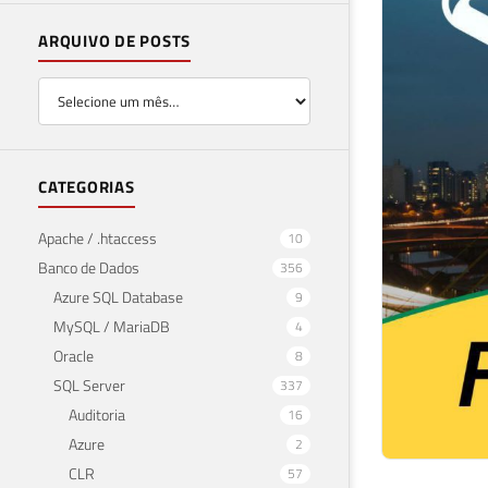
ARQUIVO DE POSTS
CATEGORIAS
Apache / .htaccess
10
Banco de Dados
356
Azure SQL Database
9
MySQL / MariaDB
4
Oracle
8
SQL Server
337
Auditoria
16
Azure
2
CLR
57