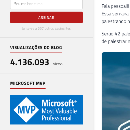
E-mail
Fala pessoal!!
Essa semana e
ASSINAR
palestrando n
Junte-se a 657 outros assinantes
Serão 42 pale
de palestrar 
VISUALIZAÇÕES DO BLOG
4.136.093
views
MICROSOFT MVP