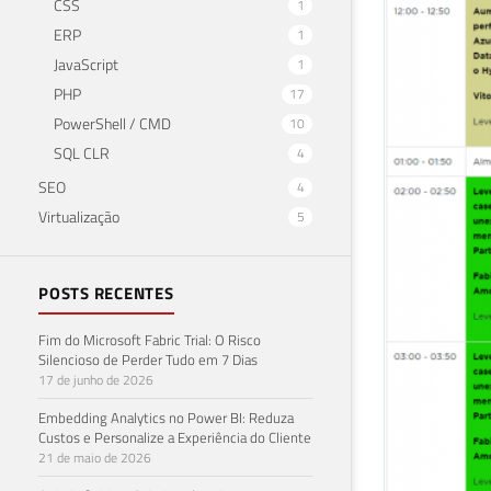
CSS
1
ERP
1
JavaScript
1
PHP
17
PowerShell / CMD
10
SQL CLR
4
SEO
4
Virtualização
5
POSTS RECENTES
Fim do Microsoft Fabric Trial: O Risco
Silencioso de Perder Tudo em 7 Dias
17 de junho de 2026
Embedding Analytics no Power BI: Reduza
Custos e Personalize a Experiência do Cliente
21 de maio de 2026