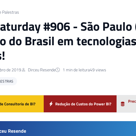
e Palestras
aturday #906 - São Paulo 
o do Brasil em tecnologias
!
bro de 2019
Dirceu Resende
1 min de leitura
49 views
LESTRAS
Prec
de Consultoria de BI?
Redução de Custos do Power BI?
rceu Resende