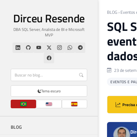
BLOG
›
Eventos 
Dirceu Resende
SQL S
DBA SQL Server, Analista de BI e Microsoft
MVP
event
dados
23 de setem
EVENTOS E PA
Tema escuro
Precisa 
BLOG
Di