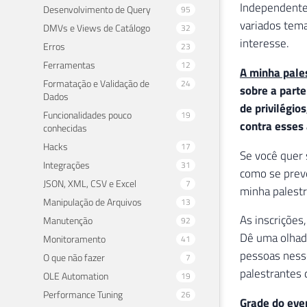
Independente 
Desenvolvimento de Query
95
variados tema
DMVs e Views de Catálogo
32
interesse.
Erros
23
Ferramentas
12
A minha pale
Formatação e Validação de
24
sobre a part
Dados
de privilégi
Funcionalidades pouco
19
contra esses
conhecidas
Hacks
17
Se você quer 
Integrações
31
como se preve
JSON, XML, CSV e Excel
7
minha palestr
Manipulação de Arquivos
13
As inscriçõe
Manutenção
92
Dê uma olha
Monitoramento
41
pessoas ness
O que não fazer
7
palestrantes 
OLE Automation
19
Performance Tuning
26
Grade do even