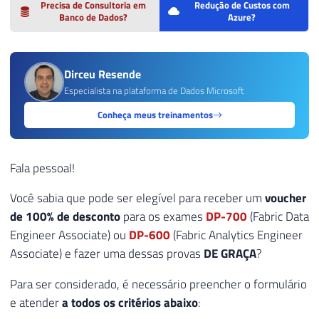
Precisa de Consultoria em
Redução de Custos com
Banco de Dados?
Azure?
Dirceu Resende
Especialista na plataforma de Dados Microsoft
Conheça meus treinamentos
Fala pessoal!
Você sabia que pode ser elegível para receber um
voucher
de 100% de desconto
para os exames
DP-700
(Fabric Data
Engineer Associate) ou
DP-600
(Fabric Analytics Engineer
Associate) e fazer uma dessas provas
DE GRAÇA
?
Para ser considerado, é necessário preencher o formulário
e atender
a todos os critérios abaixo
: