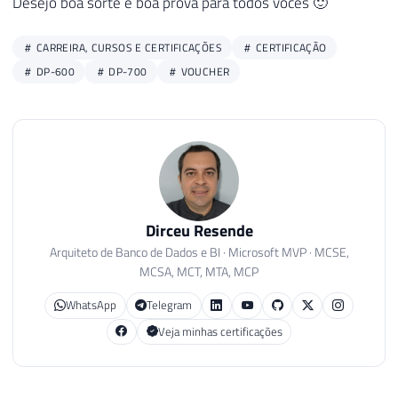
Desejo boa sorte e boa prova para todos vocês 🙂
CARREIRA, CURSOS E CERTIFICAÇÕES
CERTIFICAÇÃO
DP-600
DP-700
VOUCHER
Dirceu Resende
Arquiteto de Banco de Dados e BI · Microsoft MVP · MCSE,
MCSA, MCT, MTA, MCP
WhatsApp
Telegram
Veja minhas certificações