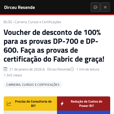
Dirceu Resende
BLOG
›
Carreira, Cursos e Certificações
Voucher de desconto de 100%
para as provas DP-700 e DP-
600. Faça as provas de
certificação do Fabric de graça!
21 de janeiro de 2026
Dirceu Resende
1 min de leitura
1.345 views
CARREIRA, CURSOS E CERTIFICAÇÕES
Precisa de Consultoria de
Redução de Custos do
BI?
Power BI?