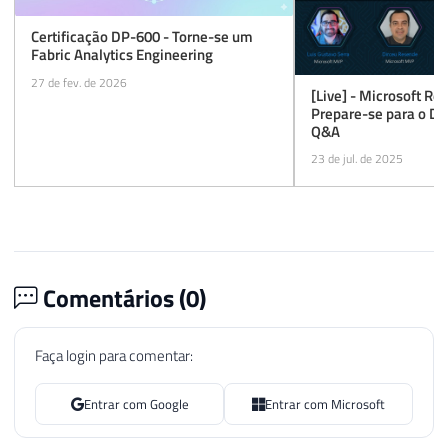
Certificação DP-600 - Torne-se um
Fabric Analytics Engineering
27 de fev. de 2026
[Live] - Microsoft Rea
Prepare-se para o Di
Q&A
23 de jul. de 2025
Comentários (
0
)
Faça login para comentar:
Entrar com Google
Entrar com Microsoft