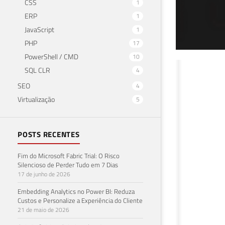
CSS
1
ERP
1
JavaScript
1
PHP
17
PowerShell / CMD
10
SQL
SQL CLR
4
SEO
4
pla
Virtualização
5
20 de 
POSTS RECENTES
Fim do Microsoft Fabric Trial: O Risco
Silencioso de Perder Tudo em 7 Dias
17 de junho de 2026
Embedding Analytics no Power BI: Reduza
Custos e Personalize a Experiência do Cliente
21 de maio de 2026