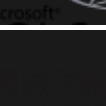
 Server - Como documentar o
etos (tabelas, procedures, col
perty
outubro de 2017
24 min de leitura