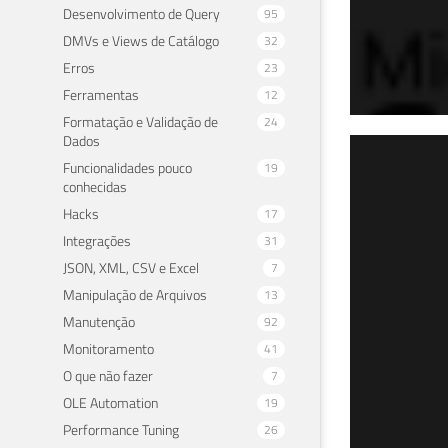
Desenvolvimento de Query
95
DMVs e Views de Catálogo
32
Erros
23
Ferramentas
12
Formatação e Validação de
24
Dados
SQL
Funcionalidades pouco
19
conhecidas
rod
Hacks
17
Integrações
31
19 de 
JSON, XML, CSV e Excel
7
Manipulação de Arquivos
13
Manutenção
92
Monitoramento
41
O que não fazer
7
OLE Automation
19
Performance Tuning
26