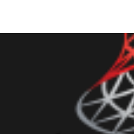
 Server - Escreva T-SQL como 
gate SQL Prompt
setembro de 2017
6 min de leitura