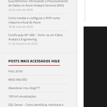
Guia Definitivo: Otimizando o Processamento
de Dados no Azure Analysis Services (AAS)
20 de maio de 2026
Como instalar e configurar o PHP numa
máquina virtual do Azure
18 de maio de 2026
SQL
Certificação DP-600 - Torne-se um Fabric
Analytics Engineering
Red
27 de fevereiro de 2026
03 de 
POSTS MAIS ACESSADOS HOJE
Feliz 2016!
MEIO MILHÃO
Abandonei meu blog???
100 mil visualizações
SQL Server - Como identificar, monitorar e