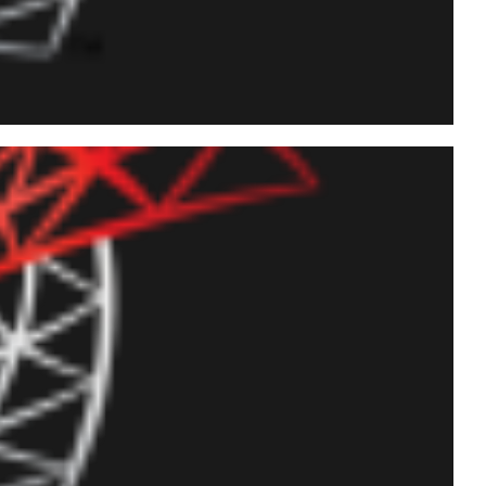
ement Studio 64 bits
c