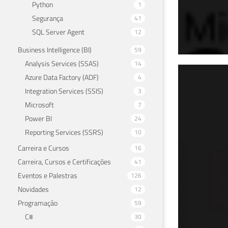
Python
1
Segurança
41
SQL Server Agent
12
Business Intelligence (BI)
59
Analysis Services (SSAS)
14
SQL
Azure Data Factory (ADF)
4
Integration Services (SSIS)
3
obj
Microsoft
7
Pro
Power BI
24
Reporting Services (SSRS)
10
29 de 
Carreira e Cursos
16
Carreira, Cursos e Certificações
41
Eventos e Palestras
126
Novidades
12
Programação
59
C#
30