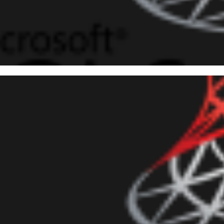
Security_Checklist - Best prac
cklist for SQL Server
junho de 2019
3 min de leitura