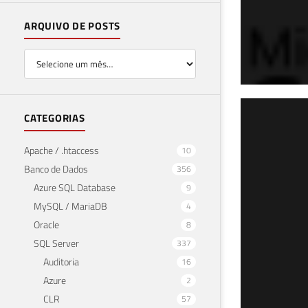
ARQUIVO DE POSTS
SQL
CATEGORIAS
con
Apache / .htaccess
10
Banco de Dados
356
21 de j
Azure SQL Database
9
MySQL / MariaDB
4
Oracle
8
SQL Server
337
Auditoria
16
Azure
2
CLR
57