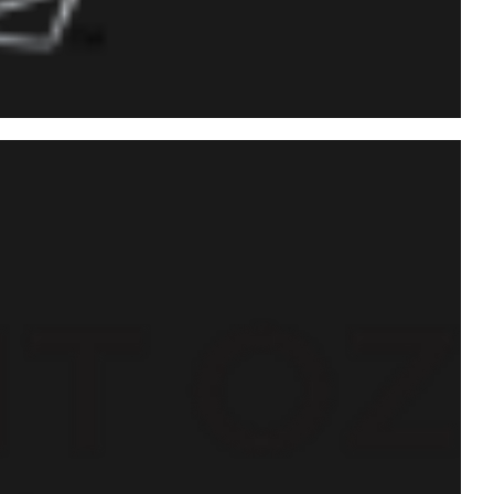
 banco de dados e seus
unas) utilizando Extended