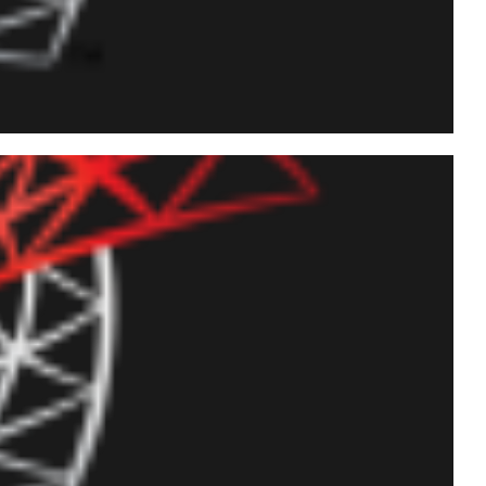
rmatação da saída das
TATISTICS IO e TIME