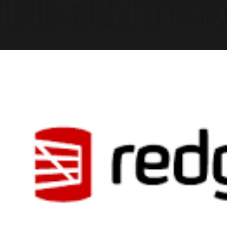
 Server - Como compartilhar 
nos de execução na Web
outubro de 2017
3 min de leitura