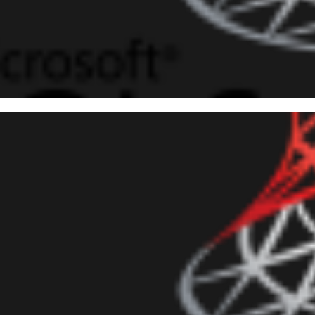
ramentas para SQL Server que
hecer - Live no SQL Norte
julho de 2019
1 min de leitura