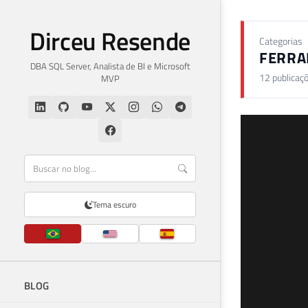
Dirceu Resende
Categorias
FERRA
DBA SQL Server, Analista de BI e Microsoft
12 publicaç
MVP
Tema escuro
BLOG