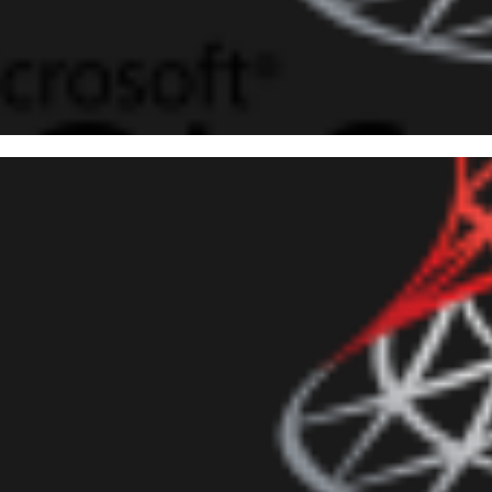
 Server - Como melhorar a fo
sultas combinadas com SET S
aneiro de 2018
3 min de leitura