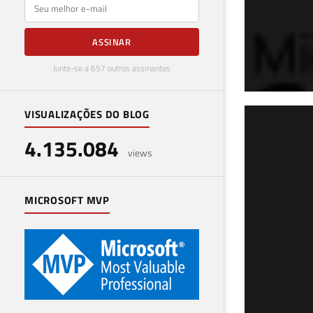
E-mail
ASSINAR
Junte-se a 657 outros assinantes
VISUALIZAÇÕES DO BLOG
stp
4.135.084
che
views
23 de 
MICROSOFT MVP