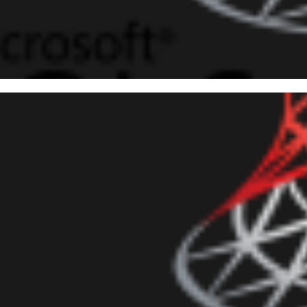
 Operations Studio - O Manag
ando no Windows, Linux e Ma
novembro de 2017
2 min de leitura