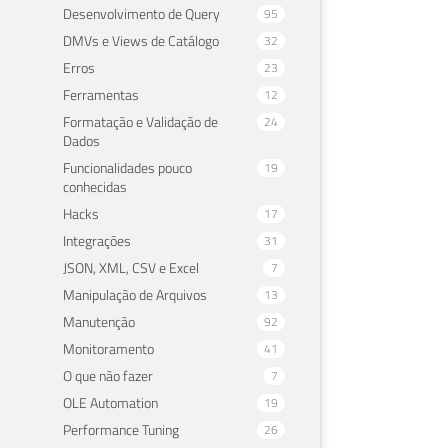
Desenvolvimento de Query
95
DMVs e Views de Catálogo
32
Erros
23
Ferramentas
12
Formatação e Validação de
24
Dados
Funcionalidades pouco
19
conhecidas
Hacks
17
Integrações
31
JSON, XML, CSV e Excel
7
Manipulação de Arquivos
13
Manutenção
92
Monitoramento
41
O que não fazer
7
OLE Automation
19
Performance Tuning
26