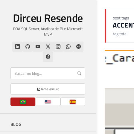
Dirceu Resende
post.tags
ACCEN
DBA SQL Server, Analista de BI e Microsoft
tag.total
MVP
Tema escuro
BLOG