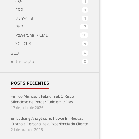
CSS
1
ERP
1
JavaScript
1
PHP
17
PowerShell / CMD
10
SQL CLR
4
SEO
4
Virtualização
5
POSTS RECENTES
Fim do Microsoft Fabric Trial: O Risco
Silencioso de Perder Tudo em 7 Dias
17 de junho de 2026
Embedding Analytics no Power BI: Reduza
Custos e Personalize a Experiência do Cliente
21 de maio de 2026