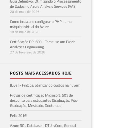
Guia Definitivo: Otimizando o Processamento
de Dados no Azure Analysis Services (AAS)
20 de maio de 2026
Como instalar e configurar o PHP numa
máquina virtual do Azure
18 de maio de 2026
Certificação DP-600 - Torne-se um Fabric
Analytics Engineering
27 de fevereiro de 2026
POSTS MAIS ACESSADOS HOJE
[Live] - FinOps: otimizando custos na nuvem
Provas de certificação Microsoft: 50% de
desconto para estudantes (Graduação, Pós-
Graduação, Mestrado, Doutorado)
Feliz 2016!
Azure SQL Database - DTU, vCore, General