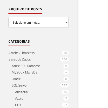
ARQUIVO DE POSTS
CATEGORIAS
Apache / .htaccess
10
Banco de Dados
356
Azure SQL Database
9
MySQL / MariaDB
4
Oracle
8
SQL Server
337
Auditoria
16
Azure
2
CLR
57