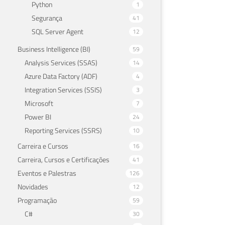
Python
1
Segurança
41
SQL Server Agent
12
Business Intelligence (BI)
59
Analysis Services (SSAS)
14
Azure Data Factory (ADF)
4
Integration Services (SSIS)
3
Microsoft
7
Power BI
24
Reporting Services (SSRS)
10
Carreira e Cursos
16
Carreira, Cursos e Certificações
41
Eventos e Palestras
126
Novidades
12
Programação
59
C#
30