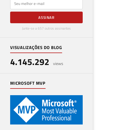
E-mail
ASSINAR
Junte-se a 657 outros assinantes
VISUALIZAÇÕES DO BLOG
4.145.292
views
MICROSOFT MVP