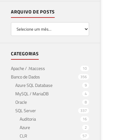
ARQUIVO DE POSTS
CATEGORIAS
Apache / .htaccess
10
Banco de Dados
356
Azure SQL Database
9
MySQL / MariaDB
4
Oracle
8
SQL Server
337
Auditoria
16
Azure
2
CLR
57