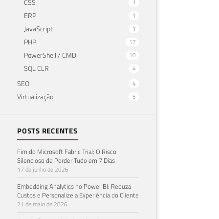
CSS
1
ERP
1
JavaScript
1
PHP
17
PowerShell / CMD
10
SQL CLR
4
SEO
4
Virtualização
5
POSTS RECENTES
Fim do Microsoft Fabric Trial: O Risco
Silencioso de Perder Tudo em 7 Dias
17 de junho de 2026
Embedding Analytics no Power BI: Reduza
Custos e Personalize a Experiência do Cliente
21 de maio de 2026