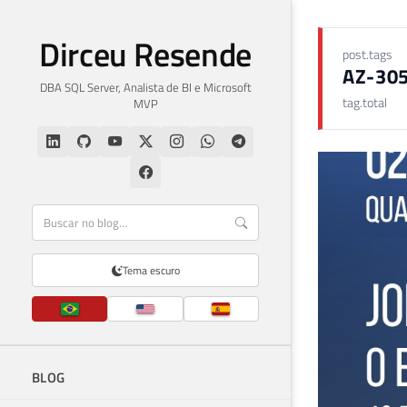
Dirceu Resende
post.tags
AZ-30
DBA SQL Server, Analista de BI e Microsoft
tag.total
MVP
Tema escuro
BLOG