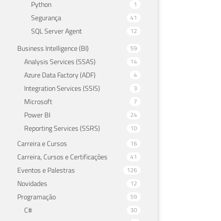
Python
1
Segurança
41
SQL Server Agent
12
Business Intelligence (BI)
59
Analysis Services (SSAS)
14
Azure Data Factory (ADF)
4
Integration Services (SSIS)
3
Microsoft
7
Power BI
24
Reporting Services (SSRS)
10
Carreira e Cursos
16
Carreira, Cursos e Certificações
41
Eventos e Palestras
126
Novidades
12
Programação
59
C#
30