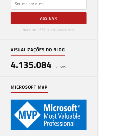
E-mail
ASSINAR
Junte-se a 657 outros assinantes
VISUALIZAÇÕES DO BLOG
4.135.084
views
MICROSOFT MVP