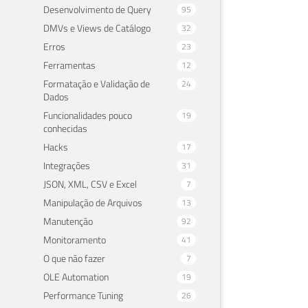
Desenvolvimento de Query
95
DMVs e Views de Catálogo
32
Erros
23
Ferramentas
12
Formatação e Validação de
24
Dados
Funcionalidades pouco
19
conhecidas
Hacks
17
Integrações
31
JSON, XML, CSV e Excel
7
Manipulação de Arquivos
13
Manutenção
92
Monitoramento
41
O que não fazer
7
OLE Automation
19
Performance Tuning
26