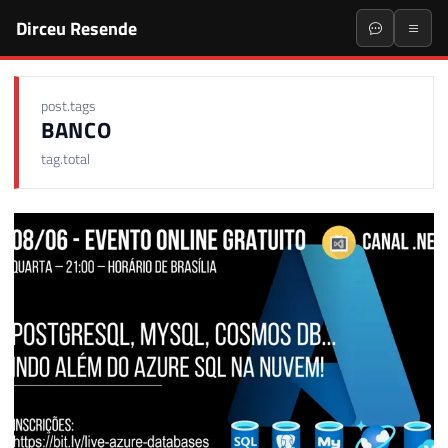
Dirceu Resende
post.tags
BANCO
tag.total