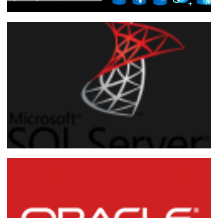
Live - PostgreSQL, MySQL, MariaDB,
Managed Instance e Cosmos DB:
Administrando bancos PaaS além do
Azure SQL Database
06 de junho de 2022
1 min de leitura
Como eliminar todas as conexões de um
database no SQL Server
19 de julho de 2015
3 min de leitura