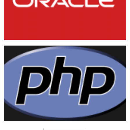
Instalando o Oracle Database 11g R2 no
Windows
16 de março de 2015
8 min de leitura