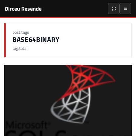
Dirceu Resende
post.tags
BASE64BINARY
tag.total