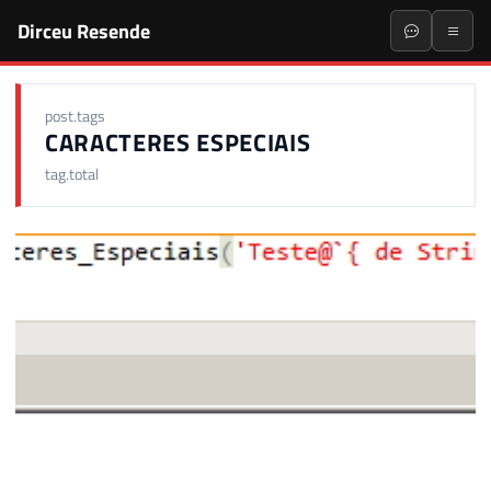
Dirceu Resende
post.tags
CARACTERES ESPECIAIS
tag.total