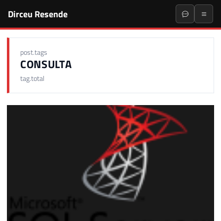
Dirceu Resende
post.tags
CONSULTA
tag.total