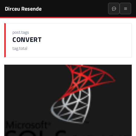
Dirceu Resende
post.tags
CONVERT
tag.total