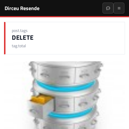
Dirceu Resende
post.tags
DELETE
tag.total