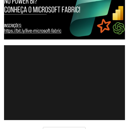
[Live - 31.07] - Spark, IA e Streaming no
Power BI? Conheça o Microsoft Fabric!
31 de julho de 2023
1 min de leitura