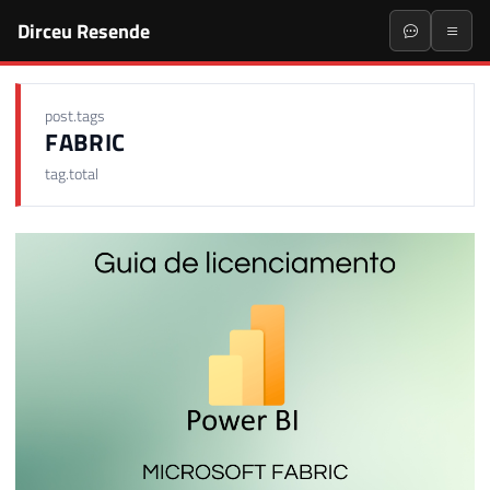
Dirceu Resende
post.tags
FABRIC
tag.total