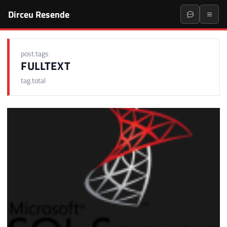
Dirceu Resende
post.tags
FULLTEXT
tag.total