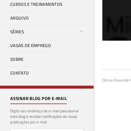
CURSOS E TREINAMENTOS
ARQUIVO
SÉRIES
VAGAS DE EMPREGO
Tra
SOBRE
SHA
CONTATO
HAS
Dirceu Resende ©
18 de f
ASSINAR BLOG POR E-MAIL
Digite seu endereço de e-mail para assinar
este blog e receber notificações de novas
publicações por e-mail.