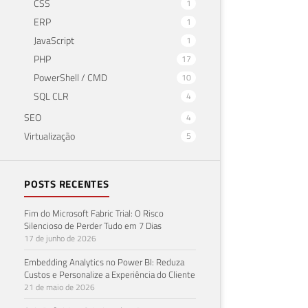
CSS
1
ERP
1
JavaScript
1
PHP
17
PowerShell / CMD
10
SQL CLR
4
SEO
4
Virtualização
5
POSTS RECENTES
Fim do Microsoft Fabric Trial: O Risco
Silencioso de Perder Tudo em 7 Dias
17 de junho de 2026
Embedding Analytics no Power BI: Reduza
Custos e Personalize a Experiência do Cliente
21 de maio de 2026