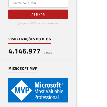
E-mail
ASSINAR
Junte-se a 657 outros assinantes
VISUALIZAÇÕES DO BLOG
4.146.977
views
MICROSOFT MVP