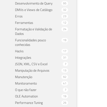
Desenvolvimento de Query
95
DMVs e Views de Catálogo
32
Erros
23
Ferramentas
12
Formatação e Validação de
24
Dados
Funcionalidades pouco
19
conhecidas
Hacks
17
Integrações
31
JSON, XML, CSV e Excel
7
Manipulação de Arquivos
13
Manutenção
92
Monitoramento
41
O que não fazer
7
OLE Automation
19
Performance Tuning
26