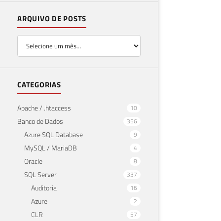
ARQUIVO DE POSTS
CATEGORIAS
Apache / .htaccess
10
Banco de Dados
356
Azure SQL Database
9
MySQL / MariaDB
4
Oracle
8
SQL Server
337
Auditoria
16
Azure
2
CLR
57