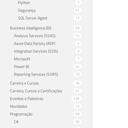
Python
1
Segurança
41
SQL Server Agent
12
Business Intelligence (BI)
59
Analysis Services (SSAS)
14
Azure Data Factory (ADF)
4
Integration Services (SSIS)
3
Microsoft
7
Power BI
24
Reporting Services (SSRS)
10
Carreira e Cursos
16
Carreira, Cursos e Certificações
41
Eventos e Palestras
126
Novidades
12
Programação
59
C#
30