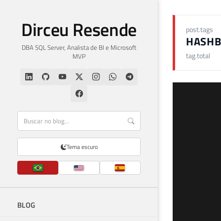
Dirceu Resende
post.tags
HASHB
DBA SQL Server, Analista de BI e Microsoft
tag.total
MVP
Tema escuro
BLOG