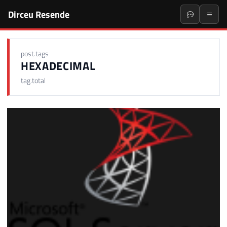
Dirceu Resende
post.tags
HEXADECIMAL
tag.total