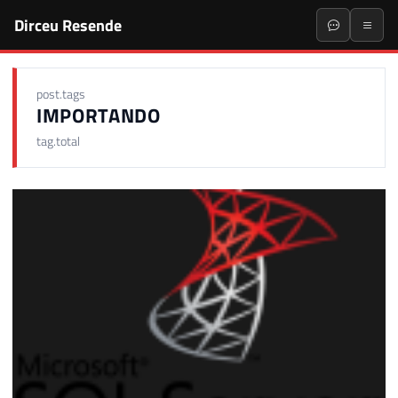
Dirceu Resende
post.tags
IMPORTANDO
tag.total