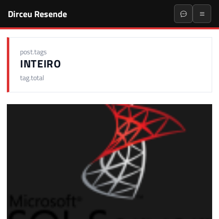
Dirceu Resende
post.tags
INTEIRO
tag.total