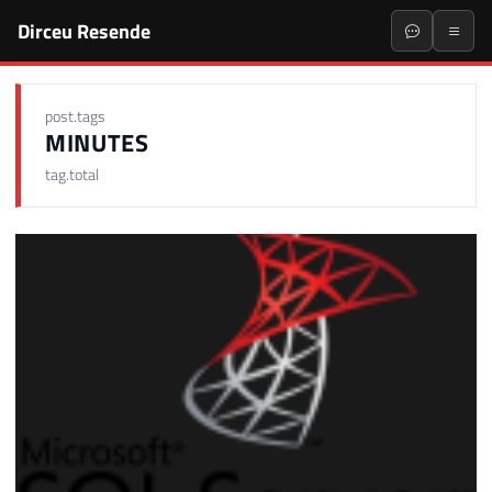
Dirceu Resende
post.tags
MINUTES
tag.total