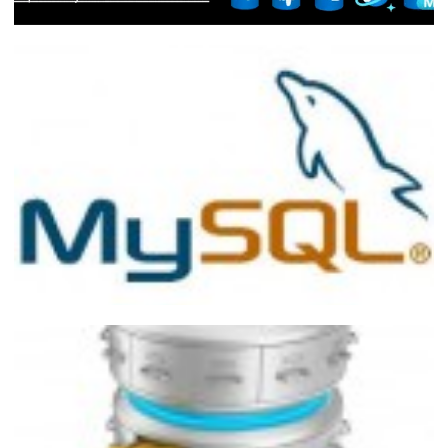
Live - PostgreSQL, MySQL, MariaDB,
Managed Instance e Cosmos DB:
Administrando bancos PaaS além do
Azure SQL Database
06 de junho de 2022
1 min de leitura
MySQL - Como converter hora
armazenada como inteiro para uma
coluna do tipo time
03 de julho de 2016
3 min de leitura