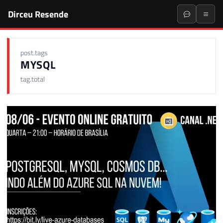
Dirceu Resende
post.tags
MYSQL
tag.total