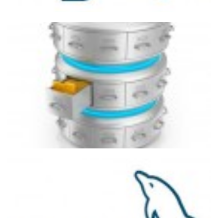
MySQL - Como converter hora
armazenada como inteiro para uma
coluna do tipo time
03 de julho de 2016
3 min de leitura
Semelhanças e Diferenças entre DELETE,
TRUNCATE e DROP TABLE
17 de fevereiro de 2015
4 min de leitura