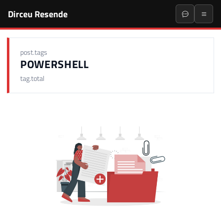
Dirceu Resende
post.tags
POWERSHELL
tag.total