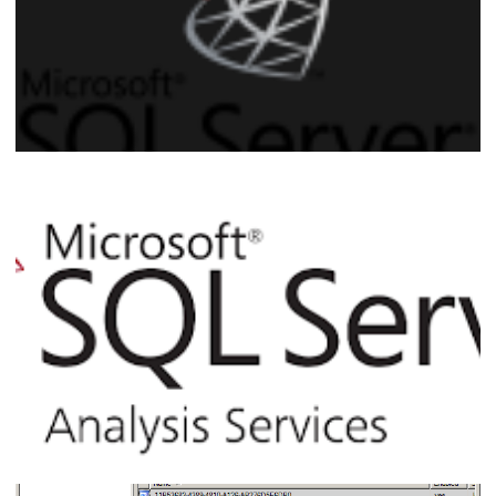
SQL Server – Como converter uma string
RTF para texto (Remover tags RTF)
utilizando o CLR (C#) ou Powershell
08 de agosto de 2017
8 min de leitura