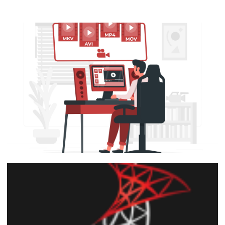
Azure Data Factory (ADF) - Como criar
uma documentação offline (em CSV) do
seu projeto
03 de outubro de 2021
10 min de leitura
Powershell - Script para listar e exportar
para CSV todos os arquivos um diretório
com atributos nome , diretório, tamanho
e duração
14 de junho de 2021
2 min de leitura