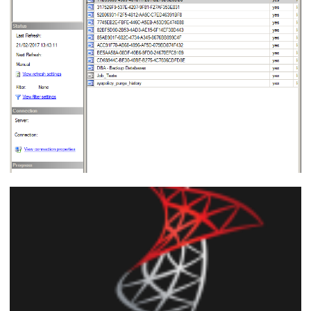
Analysis Services - Como utilizar XLMA
ou Powershell para processar cubos e
dimensões via linha de comando (T-SQL)
ou Job do SQL Agent
06 de agosto de 2017
10 min de leitura
SQL Server - Como fazer backup de todos
os jobs do SQL Agent via linha de
comando (CLR C# ou Powershell)
22 de fevereiro de 2017
9 min de leitura