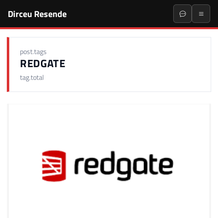
Dirceu Resende
post.tags
REDGATE
tag.total