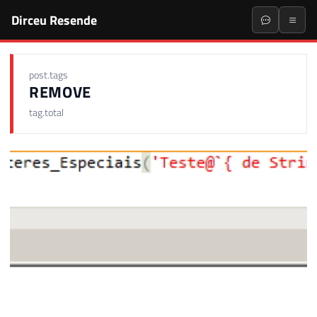
Dirceu Resende
post.tags
REMOVE
tag.total