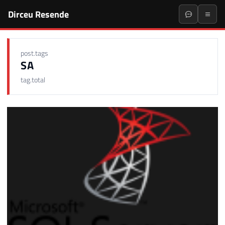
Dirceu Resende
post.tags
SA
tag.total