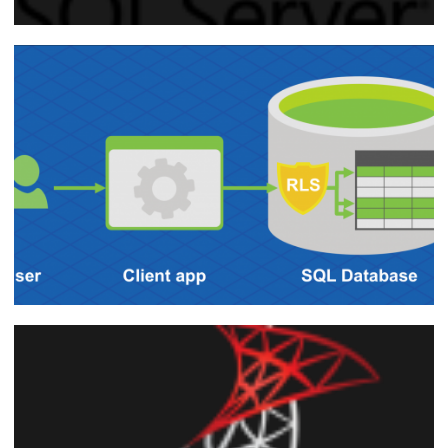
SQL Server 2016 - Como arquivar tabelas
históricas no Azure com o Stretch
Database
11 de novembro de 2018
17 min de leitura
SQL Server 2016 - Como proteger seus
dados utilizando o Row Level Security
(RLS)
12 de fevereiro de 2018
11 min de leitura