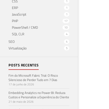
CSS
1
ERP
1
JavaScript
1
PHP
17
PowerShell / CMD
10
SQL CLR
4
SEO
4
Virtualização
5
POSTS RECENTES
Fim do Microsoft Fabric Trial: O Risco
Silencioso de Perder Tudo em 7 Dias
17 de junho de 2026
Embedding Analytics no Power BI: Reduza
Custos e Personalize a Experiência do Cliente
21 de maio de 2026