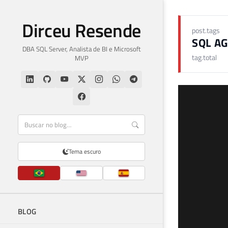
Dirceu Resende
post.tags
SQL A
DBA SQL Server, Analista de BI e Microsoft
tag.total
MVP
Tema escuro
BLOG