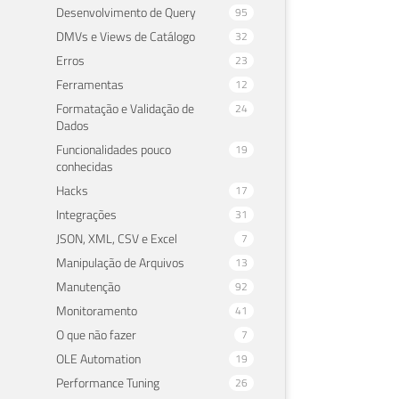
Desenvolvimento de Query
95
DMVs e Views de Catálogo
32
Erros
23
Ferramentas
12
Formatação e Validação de
24
Dados
Funcionalidades pouco
19
conhecidas
Hacks
17
Integrações
31
JSON, XML, CSV e Excel
7
Manipulação de Arquivos
13
Manutenção
92
Monitoramento
41
O que não fazer
7
OLE Automation
19
Performance Tuning
26