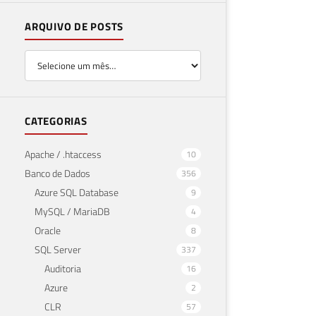
ARQUIVO DE POSTS
CATEGORIAS
Apache / .htaccess
10
Banco de Dados
356
Azure SQL Database
9
MySQL / MariaDB
4
Oracle
8
SQL Server
337
Auditoria
16
Azure
2
CLR
57