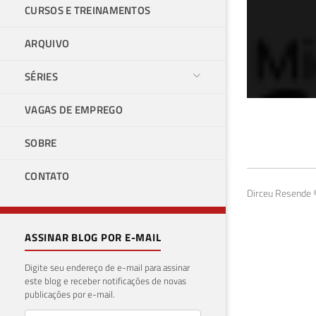
CURSOS E TREINAMENTOS
ARQUIVO
SÉRIES
VAGAS DE EMPREGO
Com
SOBRE
no 
CONTATO
23 de 
Dirceu Resende ©
ASSINAR BLOG POR E-MAIL
Digite seu endereço de e-mail para assinar
este blog e receber notificações de novas
publicações por e-mail.