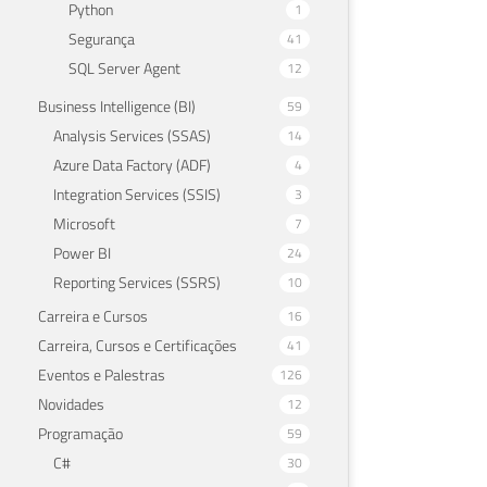
Python
1
Segurança
41
SQL Server Agent
12
Business Intelligence (BI)
59
Analysis Services (SSAS)
14
Azure Data Factory (ADF)
4
Integration Services (SSIS)
3
Microsoft
7
Power BI
24
Reporting Services (SSRS)
10
Carreira e Cursos
16
Carreira, Cursos e Certificações
41
Eventos e Palestras
126
Novidades
12
Programação
59
C#
30