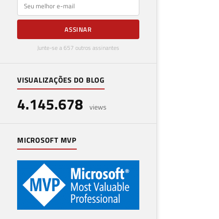
E-mail
ASSINAR
Junte-se a 657 outros assinantes
VISUALIZAÇÕES DO BLOG
4.145.678
views
MICROSOFT MVP