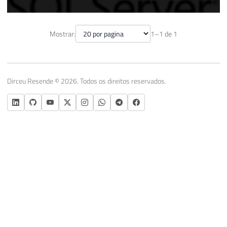
Como quebrar um string em uma tabela
Mostrar:
1–1 de 1
de substrings utilizando um delimitador
no SQL Server
03 de janeiro de 2016
2 min de leitura
Dirceu Resende © 2026. Todos os direitos reservados.