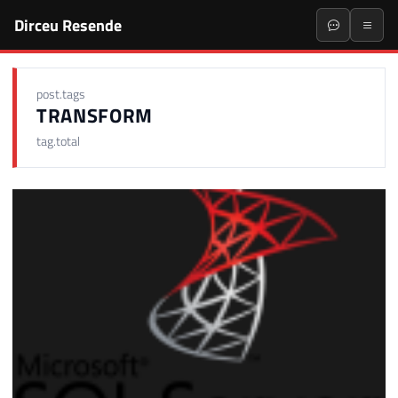
Dirceu Resende
post.tags
TRANSFORM
tag.total