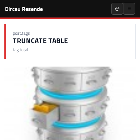
Dirceu Resende
post.tags
TRUNCATE TABLE
tag.total