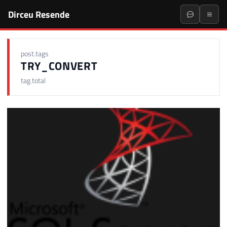
Dirceu Resende
post.tags
TRY_CONVERT
tag.total