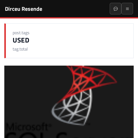
Dirceu Resende
post.tags
USED
tag.total