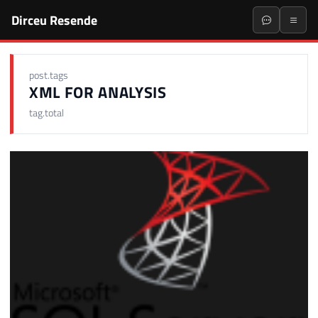
Dirceu Resende
post.tags
XML FOR ANALYSIS
tag.total