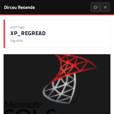
Dirceu Resende
post.tags
XP_REGREAD
tag.total