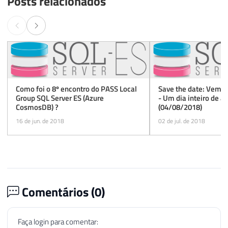
Posts relacionados
Como foi o 8º encontro do PASS Local
Save the date: Vem a
Group SQL Server ES (Azure
- Um dia inteiro de a
CosmosDB) ?
(04/08/2018)
16 de jun. de 2018
02 de jul. de 2018
Comentários (
0
)
Faça login para comentar: