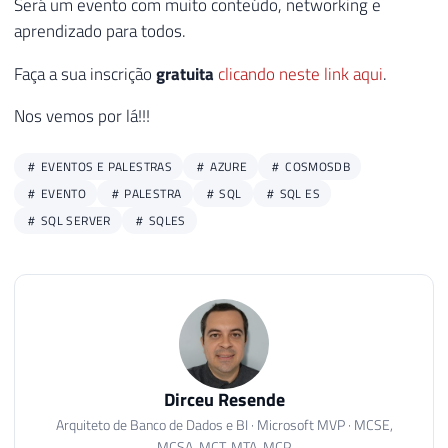
Será um evento com muito conteúdo, networking e
aprendizado para todos.
Faça a sua inscrição
gratuita
clicando neste link aqui
.
Nos vemos por lá!!!
EVENTOS E PALESTRAS
AZURE
COSMOSDB
EVENTO
PALESTRA
SQL
SQL ES
SQL SERVER
SQLES
Dirceu Resende
Arquiteto de Banco de Dados e BI · Microsoft MVP · MCSE,
MCSA, MCT, MTA, MCP