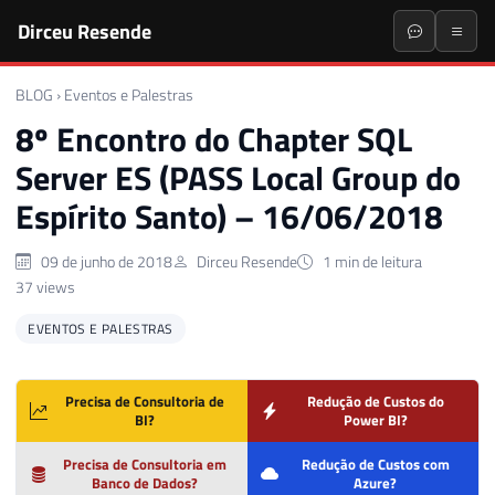
Dirceu Resende
BLOG
›
Eventos e Palestras
8º Encontro do Chapter SQL
Server ES (PASS Local Group do
Espírito Santo) – 16/06/2018
09 de junho de 2018
Dirceu Resende
1 min de leitura
37 views
EVENTOS E PALESTRAS
Precisa de Consultoria de
Redução de Custos do
BI?
Power BI?
Precisa de Consultoria em
Redução de Custos com
Banco de Dados?
Azure?