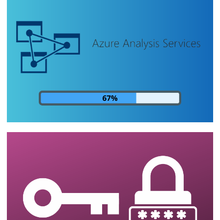
SQL Server - Como criar uma auditoria de
logins utilizando os logs da instância
15 de agosto de 2023
4 min de leitura
Analysis Services - Como monitorar o
andamento/progresso do
processamento dos cubos pelo SQL
Server
14 de agosto de 2023
24 min de leitura