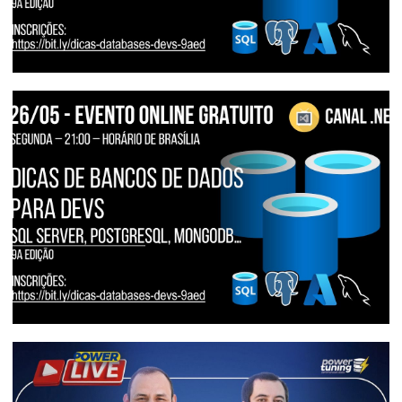
[Live] - Dicas de Bancos de Dados para
Desenvolvedores: SQL Server 2025 e
Inteligência Artificial | 10a edição
26 de maio de 2025
5 min de leitura
[Live] - Canal dotNET - Dicas de Bancos
de Dados para Desenvolvedores #09:
Novidades do SQL Server 2025