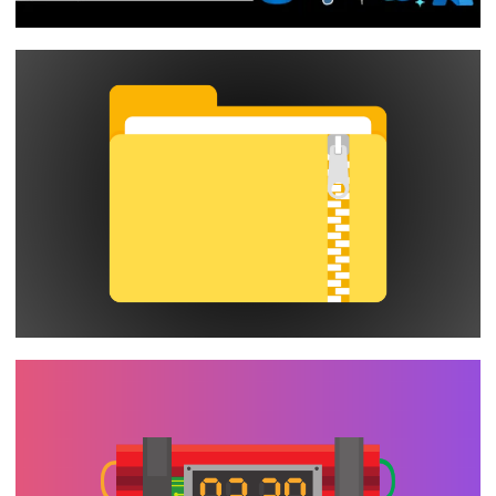
[Live 04/09/2023] - Dicas de Bancos de
Dados para Desenvolvedores - SQL
Server | 6ª edição
01 de setembro de 2023
1 min de leitura
SQL Server - Como identificar e
comprimir tabelas e índices sem
compressão de dados
24 de agosto de 2023
8 min de leitura