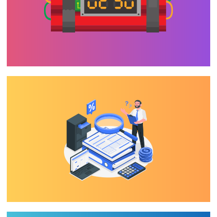
SQL Server - Como identificar a data que
a licença trial / evaluation vai expirar
18 de agosto de 2023
1 min de leitura