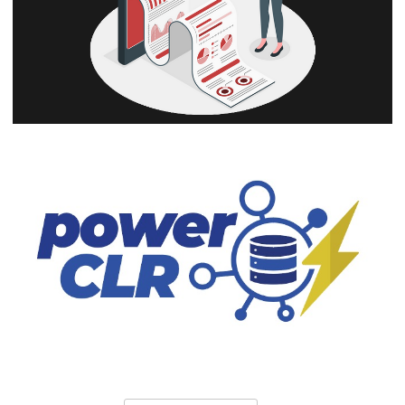
SQL Server - O histórico de execução dos
jobs do SQL Agent está sumindo?
10 de maio de 2023
7 min de leitura