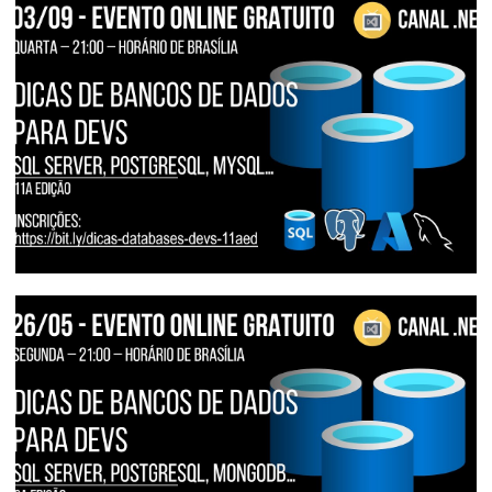
Azure SQL Managed Instance - Cuidado!
Por que o Shrink pode acabar com a sua
performance
28 de dezembro de 2025
5 min de leitura
[Live] - Canal dotNet - Dicas de Bancos
de Dados para Desenvolvedores:
Novidades do SQL Server 2025 | 11a
edição
03 de setembro de 2025
3 min de leitura