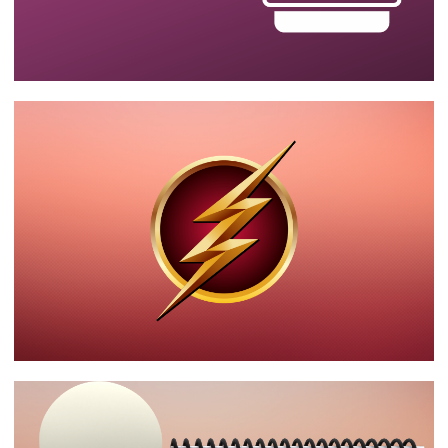
SQL Server - Como resetar e recuperar a
senha do catálogo do SSIS (master key
do SQL Server)
14 de agosto de 2023
2 min de leitura
SQL Server - Como gerar um script com
todos os índices do banco de dados
14 de agosto de 2023
8 min de leitura