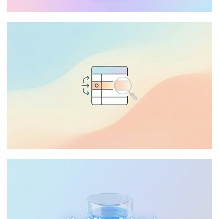
SQL Server - Como consultar o histórico
de execução de jobs do SQL Server
Integration Services Catalog (SSISDB)
03 de janeiro de 2026
6 min de leitura
SQL Server - Change Tracking vs CDC:
Quando e como implementar
rastreamento de dados leve
31 de dezembro de 2025
15 min de leitura