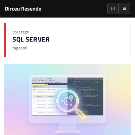
Dirceu Resende
post.tags
SQL SERVER
tag.total