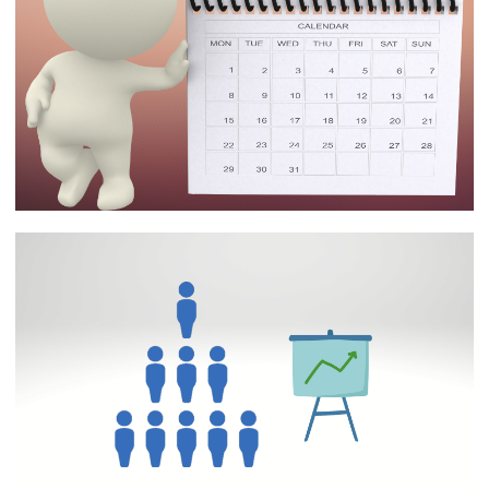
SQL Server e Azure SQL - Como criar uma
tabela de calendário (dimensão de data)
utilizando SQL (Incluindo feriados)
11 de agosto de 2023
21 min de leitura