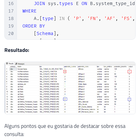
43
16
JOIN
 sys
.
types
 E 
ON
 B
.
system_type_id 
44
INSERT
INTO
@Retorno
17
WHERE
45
SELECT
[
object_id
]
,
[
name
]
FROM
 sys
.
o
18
    A
.
[
type
]
IN
(
'P'
,
'FN'
,
'AF'
,
'FS'
,
46
19
ORDER
BY
47
RETURN
20
[
Schema
]
,
48
21
    A
.
[
name
]
,
49
END
22
    B
.
parameter_id
Resultado:
Alguns pontos que eu gostaria de destacar sobre essa
consulta: