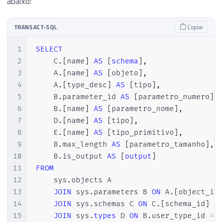
abaixo:
25
)
26
RETURNS
VARCHAR
(
MAX
)
TRANSACT-SQL
Copiar
27
AS
28
BEGIN
1
SELECT
29
RETURN
'Dirceu'
2
    C
.
[
name
]
AS
[
schema
]
,
30
END
3
    A
.
[
name
]
AS
[
objeto
]
,
31
4
    A
.
[
type_desc
]
AS
[
tipo
]
,
32
5
    B
.
parameter_id 
AS
[
parametro_numero
]
,
33
6
    B
.
[
name
]
AS
[
parametro_nome
]
,
34
CREATE
FUNCTION
 fncListaTabela 
(
7
    D
.
[
name
]
AS
[
tipo
]
,
35
@Nome
VARCHAR
(
128
)
8
    E
.
[
name
]
AS
[
tipo_primitivo
]
,
36
)
9
    B
.
max_length 
AS
[
parametro_tamanho
]
,
37
RETURNS
@Retorno
TABLE
(
10
    B
.
is_output 
AS
[
output
]
38
[
object_id
]
INT
,
11
FROM
39
[
name
]
12
    sys
.
objects A

40
)
13
JOIN
 sys
.
parameters B 
ON
 A
.
[
object_id
41
AS
14
JOIN
 sys
.
schemas C 
ON
 C
.
[
schema_id
]
=
42
BEGIN
15
JOIN
 sys
.
types
 D 
ON
 B
.
user_type_id 
=
 