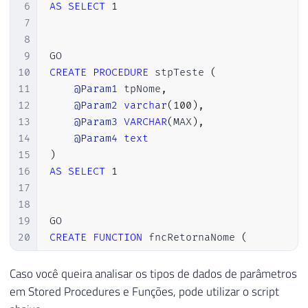
6
AS
SELECT
1
7
8
9
10
CREATE
PROCEDURE
 stpTeste 
(
11
@Param1
 tpNome
,
12
@Param2
varchar
(
100
)
,
13
@Param3
VARCHAR
(
MAX
)
,
14
@Param4
text
15
)
16
AS
SELECT
1
17
18
19
20
CREATE
FUNCTION
 fncRetornaNome 
(
21
@Param1
 tpNome
,
22
@Param2
VARCHAR
(
100
)
,
Caso você queira analisar os tipos de dados de parâmetros
23
@Param3
VARCHAR
(
MAX
)
,
em Stored Procedures e Funções, pode utilizar o script
24
@Param4
TEXT