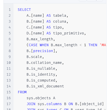
1
SELECT
2
    A
.
[
name
]
AS
 tabela
,
3
    B
.
[
name
]
AS
 coluna
,
4
    C
.
[
name
]
AS
 tipo
,
5
    D
.
[
name
]
AS
 tipo_primitivo
,
6
    B
.
max_length
,
7
(
CASE
WHEN
 B
.
max_length 
<
1
THEN
'MAX
8
    B
.
[
precision
]
,
9
    B
.
scale
,
10
    B
.
collation_name
,
11
    B
.
is_nullable
,
12
    B
.
is_identity
,
13
    B
.
is_computed
,
14
    B
.
15
FROM
16
    sys
.
objects A

17
JOIN
 sys
.
columns
 B 
ON
 B
.
[
object_id
]
=
18
JOIN
 sys
.
types
 C 
ON
 B
.
user_type_id 
=
 