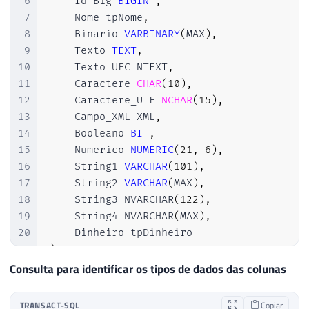
6
    Id_Big 
BIGINT
,
7
    Nome tpNome
,
8
    Binario 
VARBINARY
(
MAX
)
,
9
    Texto 
TEXT
,
10
    Texto_UFC NTEXT
,
11
    Caractere 
CHAR
(
10
)
,
12
    Caractere_UTF 
NCHAR
(
15
)
,
13
    Campo_XML XML
,
14
    Booleano 
BIT
,
15
    Numerico 
NUMERIC
(
21
,
6
)
,
16
    String1 
VARCHAR
(
101
)
,
17
    String2 
VARCHAR
(
MAX
)
,
18
    String3 NVARCHAR
(
122
)
,
19
    String4 NVARCHAR
(
MAX
)
,
20
21
)
Consulta para identificar os tipos de dados das colunas
TRANSACT-SQL
Copiar