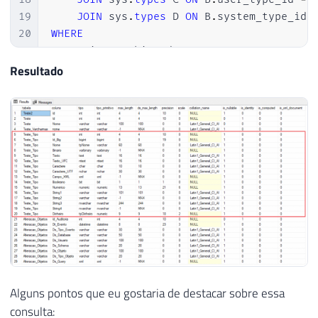
19
JOIN
 sys
.
types
 D 
ON
 B
.
system_type_id 
20
WHERE
21
    A
.
is_ms_shipped 
=
0
22
-- AND B.collation_name <> DATABASEPR
Resultado
23
-- AND B.collation_name <> DATABASEPR
24
-- AND B.max_length < 1 AND D.[name] 
Alguns pontos que eu gostaria de destacar sobre essa
consulta: