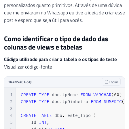
personalizados quanto primitivos. Através de uma dúvida
que me enviaram no Whatsapp eu tive a ideia de criar esse
post e espero que seja útil para vocês.
Como identificar o tipo de dado das
colunas de views e tabelas
Código utilizado para criar a tabela e os tipos de teste
Visualizar código-fonte
TRANSACT-SQL
Copiar
1
CREATE
TYPE
 dbo
.
tpNome 
FROM
VARCHAR
(
60
)
2
CREATE
TYPE
 dbo
.
tpDinheiro 
FROM
NUMERIC
(
1
3
4
CREATE
TABLE
 dbo
.
Teste_Tipo 
(
5
    Id 
INT
,