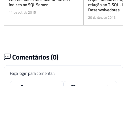
índices no SQL Server
relação ao T-SQL - Na
Desenvolvedores
11 de out. de 2015
29 de dez. de 2018
Comentários (
0
)
Faça login para comentar:
Entrar com Google
Entrar com Microsoft
Seja o primeiro a comentar.