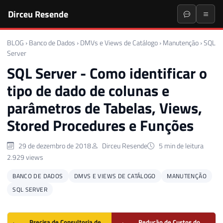
Dirceu Resende
BLOG
›
Banco de Dados
›
DMVs e Views de Catálogo
›
Manutenção
›
SQL
Server
SQL Server - Como identificar o
tipo de dado de colunas e
parâmetros de Tabelas, Views,
Stored Procedures e Funções
29 de dezembro de 2018
Dirceu Resende
5 min de leitura
2.929 views
BANCO DE DADOS
DMVS E VIEWS DE CATÁLOGO
MANUTENÇÃO
SQL SERVER
Precisa de Consultoria de
Redução de Custos do